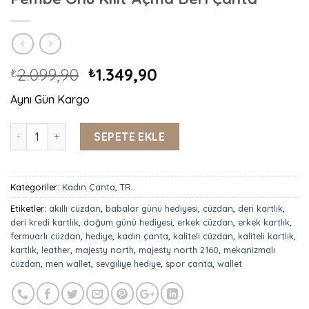
2.099,90
1.349,90
₺
₺
Aynı Gün Kargo
Majesty North 2884 Çapraz Askılı Pembe Önü Kilit Açma Der
SEPETE EKLE
Kategoriler:
Kadın Çanta
,
TR
Etiketler:
akıllı cüzdan
,
babalar günü hediyesi
,
cüzdan
,
deri kartlık
,
deri kredi kartlık
,
doğum günü hediyesi
,
erkek cüzdan
,
erkek kartlık
,
fermuarlı cüzdan
,
hediye
,
kadın çanta
,
kaliteli cüzdan
,
kaliteli kartlık
,
kartlık
,
leather
,
majesty north
,
majesty north 2160
,
mekanizmalı
cüzdan
,
men wallet
,
sevgiliye hediye
,
spor çanta
,
wallet