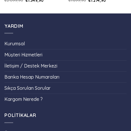
₺
2.099,90
₺
1.349,90
₺
1.899,90
₺
1.274,90
YARDIM
Kurumsal
Müşteri Hizmetleri
İletişim / Destek Merkezi
Banka Hesap Numaraları
Sıkça Sorulan Sorular
Kargom Nerede ?
POLİTİKALAR