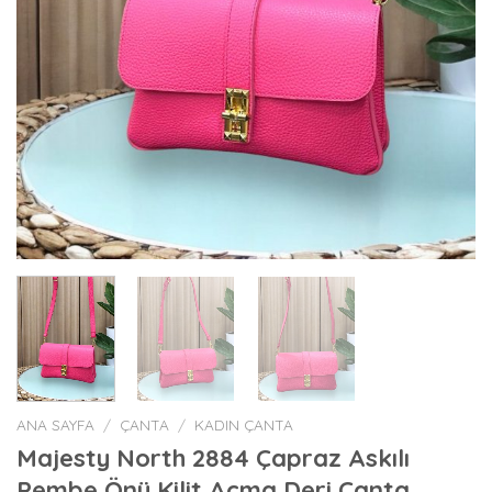
ANA SAYFA
/
ÇANTA
/
KADIN ÇANTA
Majesty North 2884 Çapraz Askılı
Pembe Önü Kilit Açma Deri Çanta