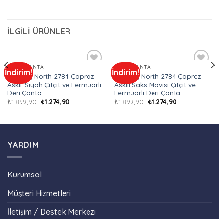
İLGILI ÜRÜNLER
KADIN ÇANTA
KADIN ÇANTA
İndirim!
İndirim!
Add to
Add to
Majesty North 2784 Çapraz
Majesty North 2784 Çapraz
wishlist
wishlist
Askılı Siyah Çıtçıt ve Fermuarlı
Askılı Saks Mavisi Çıtçıt ve
Deri Çanta
Fermuarlı Deri Çanta
₺
1.899,90
₺
1.274,90
₺
1.899,90
₺
1.274,90
YARDIM
Kurumsal
Müşteri Hizmetleri
İletişim / Destek Merkezi