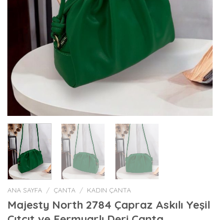
ANA SAYFA
/
ÇANTA
/
KADIN ÇANTA
Majesty North 2784 Çapraz Askılı Yeşil
Çıtçıt ve Fermuarlı Deri Çanta