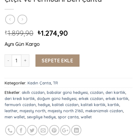
1.899,90
1.274,90
₺
₺
Aynı Gün Kargo
Majesty North 2784 Çapraz Askılı Yeşil Çıtçıt ve Fermuarlı D
SEPETE EKLE
Kategoriler:
Kadın Çanta
,
TR
Etiketler:
akıllı cüzdan
,
babalar günü hediyesi
,
cüzdan
,
deri kartlık
,
deri kredi kartlık
,
doğum günü hediyesi
,
erkek cüzdan
,
erkek kartlık
,
fermuarlı cüzdan
,
hediye
,
kaliteli cüzdan
,
kaliteli kartlık
,
kartlık
,
leather
,
majesty north
,
majesty north 2160
,
mekanizmalı cüzdan
,
men wallet
,
sevgiliye hediye
,
spor çanta
,
wallet